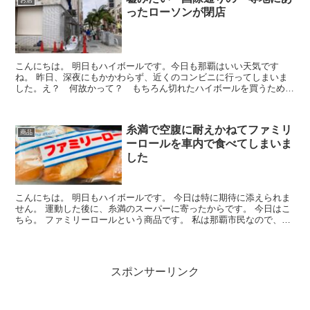
お店
ったローソンが閉店
こんにちは。 明日もハイボールです。今日も那覇はいい天気です
ね。 昨日、深夜にもかかわらず、近くのコンビニに行ってしまいま
した。え？ 何故かって？ もちろん切れたハイボールを買うためで
すよ！ コンビニありがたやー。 ...
糸満で空腹に耐えかねてファミリ
商品
ーロールを車内で食べてしまいま
した
こんにちは。 明日もハイボールです。 今日は特に期待に添えられま
せん。 運動した後に、糸満のスーパーに寄ったからです。 今日はこ
ちら。 ファミリーロールという商品です。 私は那覇市民なので、沖
縄メジ...
スポンサーリンク