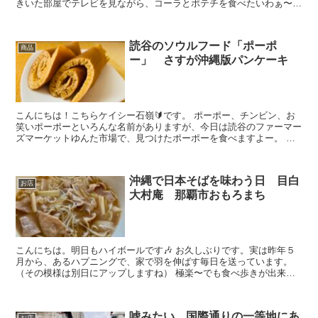
きいた部屋でテレビを見ながら、コーラとポテチを食べたいわぁ〜
と思っていたら、こ...
読谷のソウルフード「ポーポ
商品
ー」 さすが沖縄版パンケーキ
こんにちは！こちらケイシー石嶺🔰です。 ポーポー、チンビン、お
笑いポーポーといろんな名前がありますが、今日は読谷のファーマー
ズマーケットゆんた市場で、見つけたポーポーを食べますよー。 黒
糖や小麦粉を水で溶かして...
沖縄で日本そばを味わう日 目白
お店
大村庵 那覇市おもろまち
こんにちは。明日もハイボールです🎶 お久しぶりです。実は昨年５
月から、あるハプニングで、家で羽を伸ばす毎日を送っています。
（その模様は別日にアップしますね） 極楽〜でも食べ歩きが出来な
いぞ〜 とい...
嘘みたい 国際通りの一等地にあ