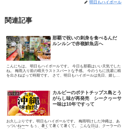
明日もハイボール
関連記事
那覇で祝いの刺身を食べるんだ
おつまみ
ルンルンで赤嶺鮮魚店へ
こんにちは。 明日もハイボールです。 今日も那覇はいい天気でした
ね。 梅雨入り前の晴天ラストスパートな予感。 今のうちに洗濯に精
を出さねばって時期です。 さて、明日もハイボールは先日、嬉しい
ことがありまして(...
カルビーのポテトチップス島とう
おつまみ
がらし味が再発売 シークヮーサ
ー味は10年ですって
お久しぶりです。明日もハイボールです。 梅雨明けした沖縄は、あ
っついね〜〜 もぅ、暑くて暑くて暑くて。 こんな日は、クーラーの